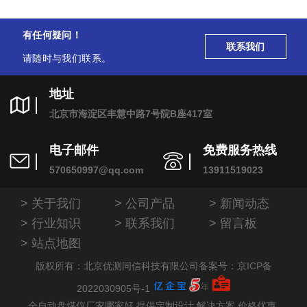
有任何疑问！
联系我们
请随时与我们联系。
地址
北京市海淀区丰慧中路7号院B座417室
电子邮件
免费服务热线
570650997@qq.com
13911519023
关于我们
公司产品
新闻动态
行业知识
联系我们
留言板
站点地图
版权所有：北京优测同信科技有限公司
备案号：京ICP备
2022030905号-1
全自动盘煤仪厂家哪家好,提供定制设计,解决方案,价格优惠.